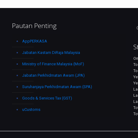
Pautan Penting
S
AppPERKASA
S
Jabatan Kastam DiRaja Malaysia
On
Ministry of Finance Malaysia (MoF)
To
To
Jabatan Perkhidmatan Awam (JPA)
Ye
Ye
Suruhanjaya Perkhidmatan Awam (SPA)
La
La
Goods & Services Tax (GST)
La
To
uCustoms
To