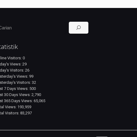
earch
tatistik
line Visitors:
0
day's Views:
29
day's Visitors:
26
sterday's Views:
99
sterday's Visitors:
32
st 7 Days Views:
500
st 30 Days Views:
2,790
st 365 Days Views:
65,065
tal Views:
193,959
tal Visitors:
83,297